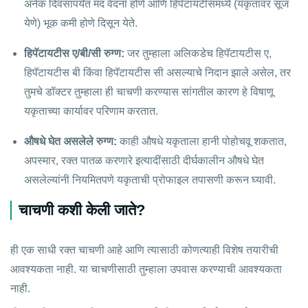
अनेक दिवसांपर्यंत मंद वेदना होणे आणि हिपॅटायटीसमध्ये (यकृतावर सूज
येणे) भूक कमी होणे दिसून येते.
हिपॅटायटीस ए/बी/सी रुग्ण:
जर तुम्हाला अलिकडेच हिपॅटायटीस ए,
हिपॅटायटीस बी किंवा हिपॅटायटीस सी असल्याचे निदान झाले असेल, तर
तुमचे डॉक्टर तुम्हाला ही चाचणी करण्यास सांगतील कारण हे विषाणू
यकृताच्या कार्यावर परिणाम करतात.
औषधे घेत असलेले रुग्ण:
काही औषधे यकृताला हानी पोहोचवू शकतात,
अपस्मार, रक्त पातळ करणारे इत्यादींसाठी दीर्घकालीन औषधे घेत
असलेल्यांनी नियमितपणे यकृताची प्रोफाइल तपासणी करून घ्यावी.
चाचणी कशी केली जाते?
ही एक साधी रक्त चाचणी आहे आणि त्यासाठी कोणत्याही विशेष तयारीची
आवश्यकता नाही. या चाचणीसाठी तुम्हाला उपवास करण्याची आवश्यकता
नाही.