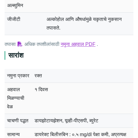
अल्ब्युमिन
जीजीटी
अल्कोहोल आणि औषधांमुळे यकृताचे नुकसान
तपासते.
तपासा
अधिक तपशीलांसाठी
नमुना अहवाल PDF
.
सारांश
नमुना प्रकार
रक्त
अहवाल
१ दिवस
मिळण्याची
वेळ
चाचणी पद्धत
डायझोटायझेशन, यूव्ही-पीएसपी, ब्युरेट
सामान्य
डायरेक्ट बिलीरुबिन : ०.५ mg/dl पेक्षा कमी, अप्रत्यक्ष