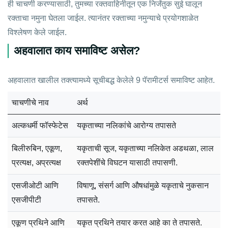
ही चाचणी करण्यासाठी, तुमच्या रक्तवाहिनीतून एक निर्जंतुक सुई घालून
रक्ताचा नमुना घेतला जाईल. त्यानंतर रक्ताच्या नमुन्याचे प्रयोगशाळेत
विश्लेषण केले जाईल.
अहवालात काय समाविष्ट असेल?
अहवालात खालील तक्त्यामध्ये सूचीबद्ध केलेले 9 पॅरामीटर्स समाविष्ट आहेत.
चाचणीचे नाव
अर्थ
अल्कधर्मी फॉस्फेटेस
यकृताच्या नलिकांचे आरोग्य तपासते
बिलीरुबिन, एकूण,
यकृताची सूज, यकृताच्या नलिकेत अडथळा, लाल
प्रत्यक्ष, अप्रत्यक्ष
रक्तपेशींचे विघटन यासाठी तपासणी.
एसजीओटी आणि
विषाणू, संसर्ग आणि औषधांमुळे यकृताचे नुकसान
एसजीपीटी
तपासते.
एकूण प्रथिने आणि
यकृत प्रथिने तयार करत आहे का ते तपासते.